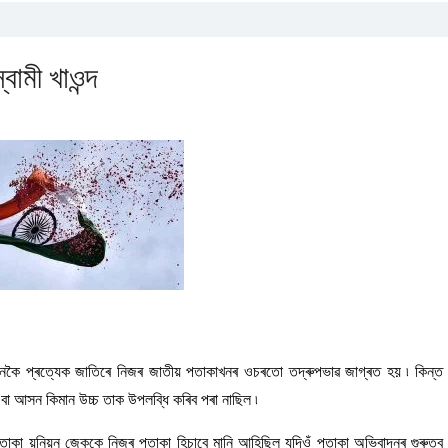
ামী খাওন্দ
ৈ প্ৰত্যেক জাতিৰে নিজৰ জাতীয় পতাকাখনৰ ওচৰতো তদ্ৰুপভাৱ জাগ্ৰত হয় ৷ কিন্ত
 বা আসন কিমান উচ্চ তাক উপলব্ধি কৰিব পৰা নাছিল ৷
তাকা য়ুনিয়ন জেককে নিজৰ পতাকা হিচাবে মানি আহিছিল যদিওঁ পতাকা অভিবাদনৰ গুৰুত্ব