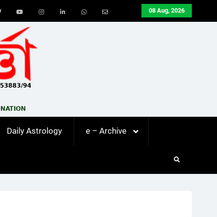
08 Aug, 2026
ook
Twitter
Youtube
Instagram
LinkedIn
Whatsapp
Email
Daily Astrology
e – Archive