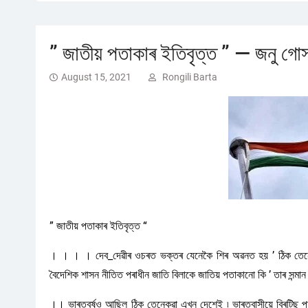
” জাতীয় পতাকাৰ ইতিবৃত্ত ” — জনু গোস্ব
August 15, 2021
Rongili Barta
” জাতীয় পতাকাৰ ইতিবৃত্ত “
। । । । দেব_দেৱীৰ ওচৰত ভক্তৰ যেনেকৈ শিৰ অৱনত হয় ’ ঠিক তেনেক
বৈদেশিক শাসন নীতিত পৰাধীন জাতি বিলাকে জাতিয় পতাকানো কি ’ তাৰ সন্মান
।। ভাৰতবৰ্ষও আছিল ঠিক তেনেকুৱা এখন দেশেই ৷ ভাৰতবাসীয়ে ব্ৰিটিছ প