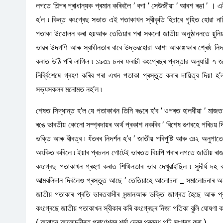
লগতে শিল্পৰ প্ৰাধান্যক প্ৰমান কৰিবলৈ ’ বগা ’ সেউজীয়া ’ আৰশ ৰঙা ’ । 
হ’ল ৷ কিন্ত কংগ্ৰেছ সভাত এই পতাকাখন স্বীকৃতি হিচাবে গৃহিত হোৱা 
পতাকা উওোলন কৰা হয়আৰু তেতিয়াৰ পৰা সকলো জাতীয় অনুষ্ঠাননতে য়ুনি
ভাৱৰ উদগণি আৰু স্বাধীনতাৰ বাবে উদ্ভৱহোৱা আশা আকাঙক্ষাৰ শ্ৰেষ্ঠ নিদৰ
কৰাত উঠি পৰি লাগিল ৷ ১৯৩১ চনৰ ফৰাচী কংগ্ৰেছৰ প্ৰস্তাৱ অনুযায়ী ৭
নিৰ্ব্বিশেষে গ্ৰহণ কৰিব পৰা এখন পতাকা প্ৰস্তুত কৰাৰ দায়িত্ব দিয়
সভ্যসকলৰ মনোমত নহ’ল ৷
শেষত সিদ্ধান্ত হ’ল যে পতাকাখন তিনি ৰঙৰে হ’ব ’ ওপৰত হালধীয়া ’ মাজত
ৰঙে ভাৰতীয় কোনো সম্প্ৰদায়ৰ অৰ্থ প্ৰকাশ নকৰিব ’ বিশেষ গুণৰহে পৰিচয় দি
ভক্তি আৰু বীৰত্ব ৷ যঁতৰৰ নিদৰ্শন হ’ব ’ জাতীয় পৰিপুষ্টি আৰু ৩ঃ২ অনুপ
অংকিত কৰিলে ৷ ইয়াৰ প্ৰচলন গোটেই ভাৰতত বিয়পি পৰাৰ লগতে জাতীয় ৰাজ্
কংগ্ৰেছ পতাকাখন গ্ৰহণ কৰাত শিথিলতাৰ ভাব দেখুৱাইছিল ৷ সুদীৰ্ঘ দ
আত্মবলিদান দিবলৈও প্ৰস্তুত আছে ’ তেতিয়াহে আলোচনা _ সমালোচনাৰ অন্
জাতীয় পতাকাৰ প্ৰতি ভাৰতবাসীৰ সন্মানআৰু ভক্তি জাগ্ৰত হৈছে আৰু প
কংগ্ৰেছে জাতীয় পতাকাখন স্বীকাৰ কৰি কংগ্ৰেছৰ নিজা পতিকা বুলি ঘোষণা ক
( আৱাহন আলোচনীৰত প্ৰাণেশ্বৰ শৰ্মা দেৱৰ প্ৰবন্ধ পঢ়ি সংগ্ৰহ কৰা )