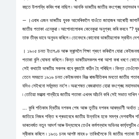
বহুতে উপলব্ধি কৰিব পৰা নাছিল ৷ আনকি ভাৰতীয় জাতীয় কংগ্ৰেছ মহাসভাৰ 
— ।এবাৰ এজন ভাৰতীয় যুবক আমেৰিকালৈ যাওঁতে জাহাজৰ আৰোহী জাপানী 
জাতীয় পতাকা এনেকুৱা ৷ আপোনালোকৰ কেনেকুৱা অনুগ্ৰহ কৰি কবনে “? যুৱ
তাক তীব্ৰ ভাবে অনুভব কৰিলে ৷ তেনেদৰে কোনোবা ভাৰতীয়লোক স্বাধীন দেশত 
। ১৯০৫ চনত ইংলেণ্ড আৰু ফ্ৰান্সলৈ শিক্ষা গ্ৰহণ কৰিবলৈ যোৱা কেইজনম
পতাকা বুলি ঘোষনা কৰিলে ৷ কিন্ত ভাৰতীয়সকলৰ পৰা আশা কৰা ধৰণে কোনো স
সেই কথাটো ভাৰতীয় সকলৰ বাবে বুজাটো কঠিন হৈ পৰিছিল ৷ কিন্ত তেওঁলোক
তেনে সময়তে ১৯১৬ চনত কেইজনমান বিঞ্জ ৰাজনীতিকৰ মনতো জাতীয় পতাকাৰ
যদিও সেইখনো সৰ্বসন্মত নহ’ল ৷ অৱশেষত বেজৱাদাত হোৱা কংগ্ৰেছ মহাসভ
৷ তেতিয়া মহাত্মা গান্ধীয়ে জাতীয় পতাকা এখনৰ আঁচনি কৰি সেই সভাত দাখিল ক
…. কুৰি শতিকাৰ দ্বিতীয় দশকৰ শেষ আৰু তৃতীয় দশকৰ আৰম্ভণীি অৰ্থাত
জাতিয়ে নিজৰ শক্তি ৰ প্ৰভাবেৰে জাতীয় উন্নতিৰ হকে সমগ্ৰ দেশবাসীৰ শ
ভাৰতবৰ্ষত নতুন আদৰ্শ আৰু উদ্যমেৰে তেওঁৰ কৰ্মপন্থাৰ অভিনৱ কাৰ্য্যসুচী
স্বীকাৰ কৰিলে ৷ ১৯৩১ চনৰ আগষ্ট মাহৰ ৮ তাৰিখলৈকে যি জাতীয় পতাকা উৰ