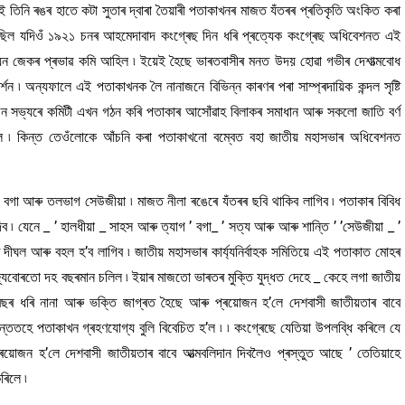
এই তিনি ৰঙৰ হাতে কটা সুতাৰ দ্বাৰা তৈয়াৰী পতাকাখনৰ মাজত যঁতৰৰ প্ৰতিকৃতি অংকিত কৰা
নাছিল যদিওঁ ১৯২১ চনৰ আহমেদাবাদ কংগ্ৰেছ দিন ধৰি প্ৰত্যেক কংগ্ৰেছ অধিবেশনত এই
য়ন জেকৰ প্ৰভাৱ কমি আহিল ৷ ইয়েই হৈছে ভাৰতবাসীৰ মনত উদয় হোৱা গভীৰ দেশাত্মবোধ
্শন ৷ অন্যফালে এই পতাকাখনক লৈ নানাজনে বিভিন্ন কাৰণৰ পৰা সাম্প্ৰদায়িক কন্দল সৃষ্টি
 জন সভ্যৰে কমিটী এখন গঠন কৰি পতাকাৰ আসোঁৱাহ বিলাকৰ সমাধান আৰু সকলো জাতি বৰ্ণ
া হ’ল ৷ কিন্ত তেওঁলোকে আঁচনি কৰা পতাকাখনো বম্বেত বহা জাতীয় মহাসভাৰ অধিবেশনত
 বগা আৰু তলভাগ সেউজীয়া ৷ মাজত নীলা ৰঙেৰে যঁতৰৰ ছবি থাকিব লাগিব ৷ পতাকাৰ বিবিধ
ব ৷ যেনে _ ’ হালধীয়া _ সাহস আৰু ত্যাগ ’ বগা_ ’ সত্য আৰু আৰু শান্তি ’ ’সেউজীয়া _ ’
াতে দীঘল আৰু বহল হ’ব লাগিব ৷ জাতীয় মহাসভাৰ কাৰ্য্যনিৰ্বাহক সমিতিয়ে এই পতাকাত মোহৰ
যবোৰতো দহ বছৰমান চলিল ৷ ইয়াৰ মাজতো ভাৰতৰ মুক্তি যুদ্ধত দেহে _ কেহে লগা জাতীয়
হ বছৰ ধৰি নানা আৰু ভক্তি জাগ্ৰত হৈছে আৰু প্ৰয়োজন হ’লে দেশবাসী জাতীয়তাৰ বাবে
ততহে পতাকাখন গ্ৰহণযোগ্য বুলি বিবেচিত হ’ল ৷ ৷ কংগ্ৰেছে যেতিয়া উপলব্ধি কৰিলে যে
্ৰয়োজন হ’লে দেশবাসী জাতীয়তাৰ বাবে আত্মবলিদান দিবলৈও প্ৰস্তুত আছে ’ তেতিয়াহে
ৰিলে ৷