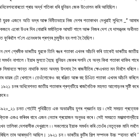
অধিবেশনবোৰতো প্ৰায় অৰ্দ্ধ শতিকা ধৰি য়ুনিয়ন জেক উওোলন কৰি আহিছিল ৷
যুৱক এজনে অতি ভদ্ৰ আৰু বিনীতভাৱে নিজ দেশৰ পতাকাখন দেখুৱাই সুধিলে _” আমাৰ
কজনে একো উওৰ দিব নোৱাৰি মৰ্মান্তিক আঘাট পালে আৰু নিজৰ দেশ যে দাসত্ত্বৰ অধীনত
ফুৰিবলৈ গ’লে এনেধৰণৰ প্ৰশ্নৰ সন্মুখীন হব লগা হৈ হৈছিল ৷
ান দেশ প্ৰেমীক ভাৰতীয় যুৱকে তিনি ৰঙৰ পতাকা এখনৰ আঁচনি কৰি তাকেই ভাৰতীয় জাতীয়
মৰ্থন নাপালে ৷ ইয়াৰ মুলতে হৈছে য়ুনিয়ন জেকৰ সলনি যে অন্য কিবা পতাকা থাকিব পাৰে
 সিমানতে ক্ষান্ত নাথাকি মনত অদম্য উৎসাহ লৈ ৰাজনীতিৰ ক্ষেএখনত মন দিবলৈ ধৰিলে ৷
 ভাৱৰ ঢৌ খেলালে ৷ তেওঁলোকেও বহু ৰঞ্জিত আৰু বহু চিএিত পতাকা এখনৰ আঁচনি কৰিলে
াৰ ১৯২১ চনৰ অধিবেশনত জাতীয় পতাকাৰ প্ৰশ্নটিয়ে ৰাজনৈতিক মহলত আলোড়নৰ সৃষ্টি কৰে
ৰে ৷৷
 ১৯২০_২১ চনত গোটেই পৃথিৱীতে এক অভাৱনীয় যুগৰ প্ৰৱৰ্তন হয় ৷ সেই সময়ত প্ৰত্যেক
ক্তিক একএ কৰিবৰ বাবে এজন নেতাৰ প্ৰয়োজন অনুভৱ কৰে ৷ সেই সময়তে মহাত্মাগান্ধীয়ে
ৰ এখন তালিকা দেশবাসীক দেখুৱালে ৷ ৷ সকলোৱে ইয়াক সমৰ্থন কৰি তেওঁৰ নেতৃত্বক মানি লবলৈ
িছিল তাৰ আৰম্ভণি আছিল। ১৯২১ চন ৷ ভাৰতীয় কুটিৰ শিল্প সম্পদক উচ্চ স্হানত ৰাখি ’