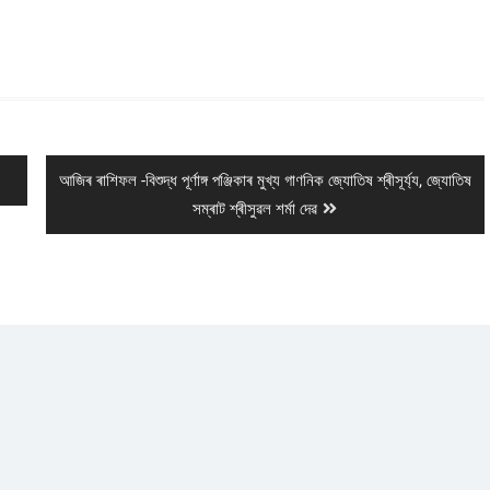
Next
আজিৰ ৰাশিফল -বিশুদ্ধ পূৰ্ণাঙ্গ পঞ্জিকাৰ মুখ্য গাণনিক জ্যোতিষ শ্ৰীসূৰ্য্য, জ্যোতিষ
post:
সম্ৰাট শ্ৰীসুৱল শৰ্মা দেৱ