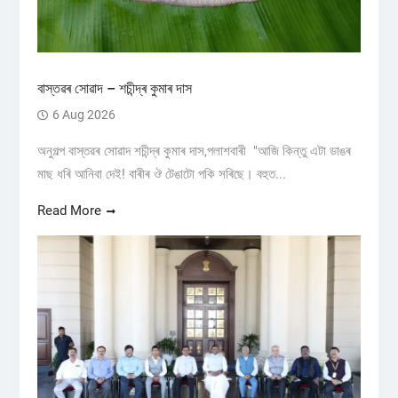
বাস্তৱৰ সোৱাদ – শচীন্দ্ৰ কুমাৰ দাস
6 Aug 2026
অনুগল্প বাস্তৱৰ সোৱাদ শচীন্দ্ৰ কুমাৰ দাস,পলাশবাৰী "আজি কিন্তু এটা ডাঙৰ
মাছ ধৰি আনিবা দেই! বাৰীৰ ঔ টেঙাটো পকি সৰিছে। বহুত...
Read More