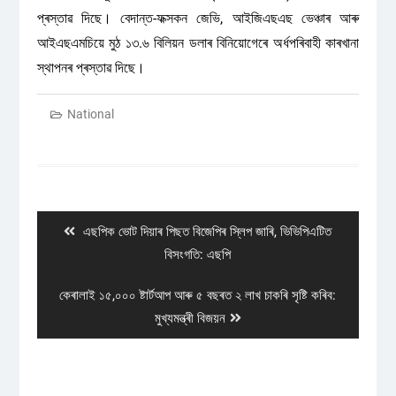
প্ৰস্তাৱ দিছে। বেদান্ত-ফক্সকন জেভি, আইজিএছএছ ভেঞ্চাৰ আৰু
আইএছএমচিয়ে মুঠ ১৩.৬ বিলিয়ন ডলাৰ বিনিয়োগেৰে অৰ্ধপৰিবাহী কাৰখানা
স্থাপনৰ প্ৰস্তাৱ দিছে।
National
Post
navigation
Previous
এছপিক ভোট দিয়াৰ পিছত বিজেপিৰ স্লিপ জাৰি, ভিভিপিএটিত
post:
বিসংগতি: এছপি
Next
কেৰালাই ১৫,০০০ ষ্টাৰ্টআপ আৰু ৫ বছৰত ২ লাখ চাকৰি সৃষ্টি কৰিব:
post:
মুখ্যমন্ত্ৰী বিজয়ন