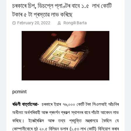
চৰকাৰে চিপ, ডিচপ্লে প্লাণ্টৰ বাবে ১.৫ লাখ কোটি
টকাৰ ৫ টা প্ৰস্তাৱ লাভ কৰিছে
February 20, 2022
Rongili Barta
pcmint
ৰঙিলী বাৰ্ত্তাসেৱা-
চৰকাৰে ইয়াৰ ৭৬,০০০ কোটি টকা পিএলআই আঁচনিৰ
অধীনত অৰ্ধপৰিবাহী আৰু প্ৰদৰ্শন প্ৰকল্প স্থাপনৰ বাবে পাঁচটা আবেদন লাভ
কৰিছে। ইলেক্ট্ৰনিক্স আৰু তথ্য প্ৰযুক্তি মন্ত্ৰালয়ে কৈছিল যে
কোম্পানীবোৰে মুঠ ২০.৫ বিলিয়ন ডলাৰ (১.৫৩ লাখ কোটি) বিনিয়োগ কৰাৰ