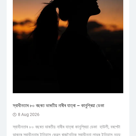
স্বাধীনতাৰ ৮০ বছৰত ভাৰতীয় নাৰীৰ যাত্ৰা – কানুপ্ৰিয়া ডেকা
8 Aug 2026
স্বাধীনতাৰ ৮০ বছৰত ভাৰতীয় নাৰীৰ যাত্ৰা কানুপ্ৰিয়া ডেকা হাউলী, বৰপেটা
ভাৰতৰ স্বাধীনতাৰ ইতিহাস কেৱল ৰাজনৈতিক স্বাধীনতা লাভৰ ইতিহাস নহয়;