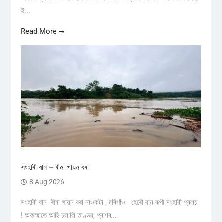
ই...
Read More
সংহাৰী বান – ৰীমা গায়ন বৰা
8 Aug 2026
সংহাৰী বান ৰীমা গায়ন বৰা নাওকটা , মৰিগাঁও হেৰৌ বান ৰূপী সংহাৰী প্ৰলয়
! অকস্মাতে আহি চলালি তাণ্ডৱ, প্ৰাণৰ...