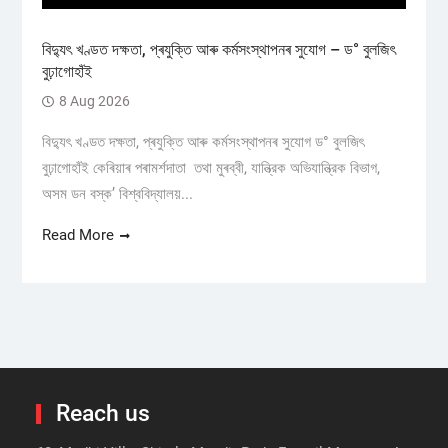
বিদ্যুৎ খণ্ডত দক্ষতা, প্ৰযুক্তি আৰু কৰ্মসংস্থাপনৰ সুযোগ – ড° বুলজিৎ
বুঢ়াগোহাঁই
8 Aug 2026
বিদ্যুৎ খণ্ডত দক্ষতা, প্ৰযুক্তি আৰু কৰ্মসংস্থাপনৰ সুযোগ ড° বুলজিৎ
বুঢ়াগোহাঁই কেৰিয়াৰ পৰামৰ্শদাতা তথা মুৰব্বী, যান্ত্রিক অভিযান্ত্রিক বিভাগ,
অসম ডন বস্ক’ বিশ্ববিদ্যালয়...
Read More
Reach us