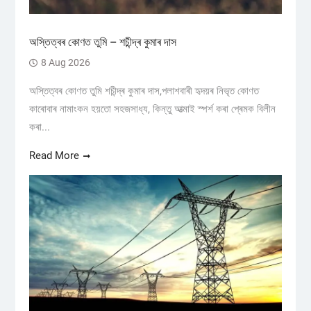
অস্তিত্বৰ কোণত তুমি – শচীন্দ্ৰ কুমাৰ দাস
8 Aug 2026
অস্তিত্বৰ কোণত তুমি শচীন্দ্ৰ কুমাৰ দাস,পলাশবাৰী হৃদয়ৰ নিভৃত কোণত
কাৰোবাৰ নামাংকন হয়তো সহজসাধ্য, কিন্তু আত্মাই স্পৰ্শ কৰা প্ৰেমক বিলীন
কৰা...
Read More