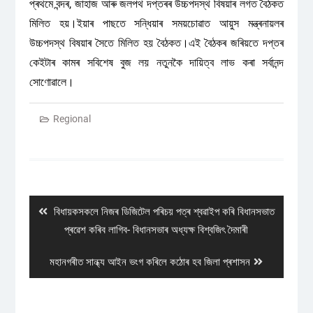
প্ৰথমে বন্দৰ, জাহাজ আৰু জলপথ দপ্তৰৰ উচ্চপদস্থ বিষয়াৰ লগত বৈঠকত
মিলিত হয়।ইয়াৰ পাছতে সন্ধিয়াৰ সময়চোৱাত আয়ুস মন্ত্ৰনায়লৰ
উচ্চপদস্থ বিষয়াৰ সৈতে মিলিত হয় বৈঠকত।এই বৈঠকৰ জৰিয়তে দপ্তৰ
কেইটাৰ কামৰ সবিশেষ বুজ লয় নতুনকৈ দায়িত্ব লাভ কৰা সৰ্বানন্দ
সোণোৱালে।
Regional
Post
navigation
Previous
বিধায়কসকলে নিজৰ ডিজিটেল পৰিচয় পত্ৰ শ্বৱাইপ কৰি বিধানসভাত
post:
প্ৰৱেশ কৰিব লাগিব- বিধানসভাৰ অধ্যক্ষ বিশ্বজিৎ দৈমাৰী
Next
মহানগৰীত সান্ধ্য আইন ভংগ কৰিলে কঠোৰ হব জিলা প্ৰশাসন
post: