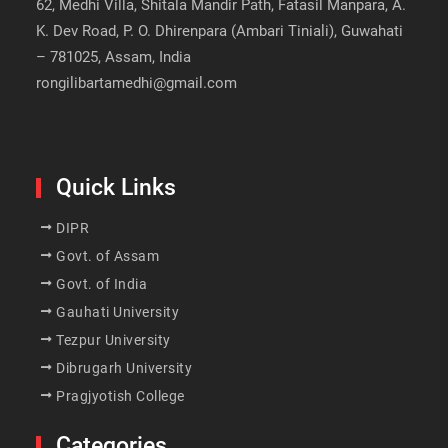
62, Medhi Villa, Shitala Mandir Path, Fatasil Manpara, A.
K. Dev Road, P. O. Dhirenpara (Ambari Tiniali), Guwahati
– 781025, Assam, India
rongilibartamedhi@gmail.com
Quick Links
DIPR
Govt. of Assam
Govt. of India
Gauhati University
Tezpur University
Dibrugarh University
Pragjyotish College
Categories