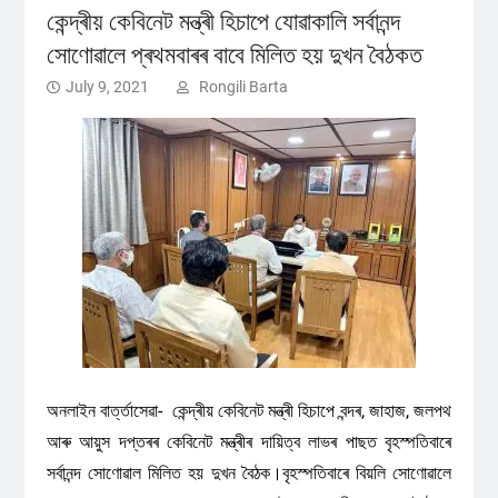
কেন্দ্ৰীয় কেবিনেট মন্ত্ৰী হিচাপে যোৱাকালি সৰ্বানন্দ
সোণোৱালে প্ৰথমবাৰৰ বাবে মিলিত হয় দুখন বৈঠকত
July 9, 2021
Rongili Barta
অনলাইন বাৰ্ত্তাসেৱা- কেন্দ্ৰীয় কেবিনেট মন্ত্ৰী হিচাপে বন্দৰ, জাহাজ, জলপথ
আৰু আয়ুস দপ্তৰৰ কেবিনেট মন্ত্ৰীৰ দায়িত্ব লাভৰ পাছত বৃহস্পতিবাৰে
সৰ্বানন্দ সোণোৱাল মিলিত হয় দুখন বৈঠক।বৃহস্পতিবাৰে বিয়লি সোণোৱালে