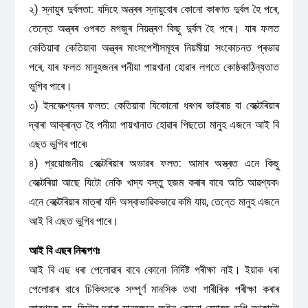
২) স্নায়ুৰ দুৰ্বলতা: যদিহে অন্ত্ৰৰ স্নায়ুবোৰ কোনো কাৰণত দুৰ্বল হৈ পৰে,
তেন্তে অন্ত্ৰৰ ওপৰত মগজুৰ নিয়ন্ত্ৰণ কিছু দুর্বল হৈ পৰে। যাৰ ফলত
কেতিয়াবা কেতিয়াবা অন্ত্ৰৰ মাংসপেশীসমূহৰ নিয়মীয়া সংকোচনত প্ৰভাৱ
পৰে, যাৰ ফলত মানুহজনৰ পনীয়া পায়খানা হোৱাৰ লগতে কোষ্ঠকাঠিন্যতাত
ভুগিব পাৰে।
৩) ইনফেক্শ্যনৰ ফলত: কেতিয়াবা যিকোনো ধৰণৰ ভাইৰাচ বা বেক্টেৰিয়াৰ
দ্বাৰা আক্ৰান্ত হৈ পনীয়া পায়খানাত হোৱাৰ পিছতো মানুহ এজনে আই বি
এছত ভুগিব পাৰে৷
৪) প্রয়োজনীয় বেক্টেৰিয়াৰ অভাৱৰ ফলত: আমাৰ অস্ত্ৰত এনে কিছু
বেক্টেৰিয়া আছে যিটো নেকি খাদ্য বস্তু হজম কৰাৰ বাবে অতি আৱশ্যক৷
এনে বেক্টেৰিয়াৰ মাত্ৰা যদি অস্বাভাৱিকভাৱে কমি যায়, তেন্তে মানুহ এজনে
আই বি এছত ভুগিব পাৰে।
আই বি এছৰ নিৰূপণঃ
আই বি এছ ধৰা পেলোৱাৰ বাবে কোনো নির্দিষ্ট পৰীক্ষা নাই। ইয়াক ধৰা
পেলোৱাৰ বাবে চিকিৎসকে সম্পূর্ণ মানসিক তথা শাৰীৰিক পৰীক্ষা কৰাৰ