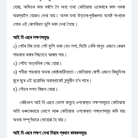
হোৱা, অফিচৰ কাম ঘৰলৈ লৈ অহা তথা কেতিয়াবা একেবাৰে কাম নকৰা
অৱস্থালৈ যোৱাও দেখা যায়। অসম তথা উত্তৰ-পূৰ্বাঞ্চলত যথেষ্ট সংখ্যক
লোক এই ৰোগবিধত ভুগি থকা দেখা গৈছে।
আই বি এছৰ লক্ষণসমূহঃ
১) পেটৰ বিষ তথা পেট ফুলি থকা যেন লগা, যিটো নেকি মানুহ এজনে কেৱল
পায়খানা কৰাৰ পিছতহে আৰাম পায়।
২) পেটত অত্যধিক গেছ হোৱা।
৩) পনীয়া পায়খানা অথবা কোষ্ঠকাঠিন্যতা ৷ কেতিয়াবা ৰোগী এজনে কিছুদিনৰ
মূৰে মূৰে এই দুয়োবিধ অৱস্থাৰেই সন্মুখীন হ’ব পাৰে।
৪) শৌচৰ লগত বিজল যোৱা।
বেছিভাগ আই বি এছত ভোগা মানুহে ওপৰোক্ত লক্ষণসমূহত কেতিয়াবা
অতি গুৰুতৰভাৱে ভোগে আৰু কেতিয়াবা ওপৰোক্ত লক্ষ্যণসমূহ কমি যায়
অথবা সম্পূর্ণভাৱে নোহোৱা হৈ যায়।
আই বি এছৰ লক্ষণ দেখা দিয়াৰ প্ৰধান কাৰকসমূহঃ