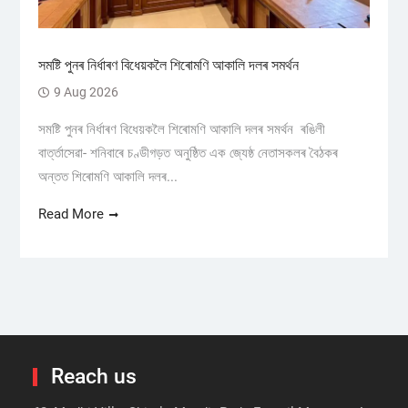
সমষ্টি পুনৰ নিৰ্ধাৰণ বিধেয়কলৈ শিৰোমণি আকালি দলৰ সমর্থন
9 Aug 2026
সমষ্টি পুনৰ নিৰ্ধাৰণ বিধেয়কলৈ শিৰোমণি আকালি দলৰ সমর্থন ৰঙিলী
বাৰ্ত্তাসেৱা- শনিবাৰে চণ্ডীগড়ত অনুষ্ঠিত এক জ্যেষ্ঠ নেতাসকলৰ বৈঠকৰ
অন্তত শিৰোমণি আকালি দলৰ...
Read More
Reach us