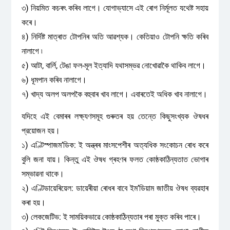
৩) নিয়মিত কচৰৎ কৰিব লাগে। যোগাভ্যাসে এই ৰোগ নির্মূলত যথেষ্ট সহায়
কৰে।
৪) নির্দিষ্ট মাত্ৰাত টোপনিৰ অতি আৱশ্যক। কেতিয়াও টোপনি ক্ষতি কৰিব
নালাগে ৷
৫) আটা, বার্লি, টেঙা ফল-মূল ইত্যাদি যথাসম্ভৱ নোখোৱাকৈ থাকিব লাগে।
৬) ধূমপান কৰিব নালাগে।
৭) খাদ্য অলপ অলপকৈ বহুবাৰ খাব লাগে। এবাৰতেই অধিক খাব নালাগে।
যদিহে এই বেমাৰৰ লক্ষ্যণসমূহ গুৰুতৰ হয় তেন্তে কিছুসংখ্যক ঔষধৰ
প্রয়োজন হয়।
১) এণ্টিস্পাজম’ডিক: ই অন্ত্ৰৰ মাংসপেশীৰ অত্যধিক সংকোচন ৰোধ কৰে
বুলি জনা যায়। কিন্তু এই ঔষধ গ্ৰহণৰ ফলত কোষ্ঠকাঠিন্যতাত ভোগাৰ
সম্ভাৱনা থাকে।
২) এণ্টিডায়েৰিয়েল: ডায়েৰীয়া ৰোধৰ বাবে ইম’ডিয়াম জাতীয় ঔষধ ব্যৱহাৰ
কৰা হয়।
৩) লেকজেটিভ: ই সাময়িকভাৱে কোষ্ঠকাঠিন্যতাৰ পৰা মুক্ত কৰিব পাৰে।