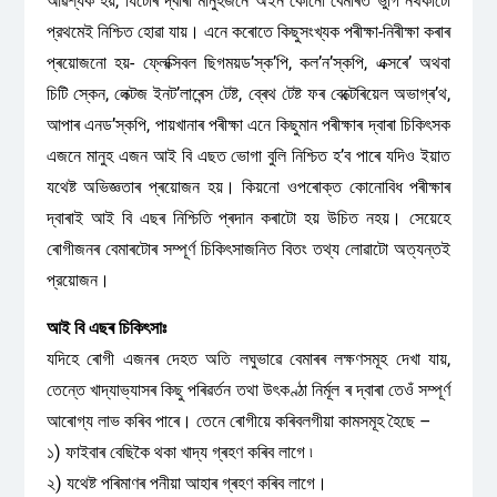
আৱশ্যক হয়, যিটোৰ দ্বাৰা মানুহজনে অইন কোনো বেমাৰত ভুগি নথকাটো
প্রথমেই নিশ্চিত হোৱা যায়। এনে কৰোতে কিছুসংখ্যক পৰীক্ষা-নিৰীক্ষা কৰাৰ
প্ৰয়োজনো হয়- ফ্লেক্সিবল ছিগময়ড’স্ক’পি, কল’ন’স্কপি, এক্সৰে’ অথবা
চিটি স্কেন, লেক্টজ ইনট’লাৰেন্স টেষ্ট, ব্ৰেথ টেষ্ট ফৰ বেক্টেৰিয়েল অভাগ্ৰ’থ,
আপাৰ এনড’স্কপি, পায়খানাৰ পৰীক্ষা এনে কিছুমান পৰীক্ষাৰ দ্বাৰা চিকিৎসক
এজনে মানুহ এজন আই বি এছত ভোগা বুলি নিশ্চিত হ’ব পাৰে যদিও ইয়াত
যথেষ্ট অভিজ্ঞতাৰ প্ৰয়োজন হয়। কিয়নো ওপৰোক্ত কোনোবিধ পৰীক্ষাৰ
দ্বাৰাই আই বি এছৰ নিশ্চিতি প্ৰদান কৰাটো হয় উচিত নহয়। সেয়েহে
ৰোগীজনৰ বেমাৰটোৰ সম্পূৰ্ণ চিকিৎসাজনিত বিতং তথ্য লোৱাটো অত্যন্তই
প্রয়োজন।
আই বি এছৰ চিকিৎসাঃ
যদিহে ৰোগী এজনৰ দেহত অতি লঘুভাৱে বেমাৰৰ লক্ষণসমূহ দেখা যায়,
তেন্তে খাদ্যাভ্যাসৰ কিছু পৰিৱৰ্তন তথা উৎকণ্ঠা নির্মূল ৰ দ্বাৰা তেওঁ সম্পূৰ্ণ
আৰোগ্য লাভ কৰিব পাৰে। তেনে ৰোগীয়ে কৰিবলগীয়া কামসমূহ হৈছে –
১) ফাইবাৰ বেছিকৈ থকা খাদ্য গ্ৰহণ কৰিব লাগে ৷
২) যথেষ্ট পৰিমাণৰ পনীয়া আহাৰ গ্ৰহণ কৰিব লাগে।