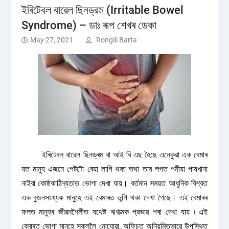
ইৰিটেবল বাৱেল ছিনড্রম (Irritable Bowel
Syndrome) – ডাঃ ৰূপ শেখৰ ডেকা
May 27, 2021
Rongili Barta
ইৰিটেবল বাৱেল ছিনড্ৰম বা আই বি এছ হৈছে এনেকুৱা এক বেমাৰ
যত মানুহ এজনে পেটটো বেয়া লাগি থকা তথা তাৰ লগত পনীয়া পায়খানা
নাইবা কোষ্ঠকাঠিন্যতাত ভোগা দেখা যায়। বর্তমান সময়ত আধুনিক বিশ্বত
এক বুজনসংখ্যক মানুহে এই বেমাৰত ভুগি থকা দেখা গৈছে। এই বেমাৰৰ
ফলত মানুহৰ জীৱনশৈলীত যথেষ্ট ঋণাত্মক প্রভাৱ পৰা দেখা যায় ৷ এই
বেমাৰত ভোগা মানুহে স্কুললৈ নোযোৱা, অফিচত অনিয়মিতভাৱে উপস্থিত