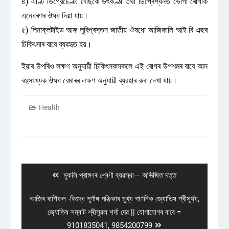
৪) এণ্টি ডিপ্রেচেণ্ট: বেছিকৈ উৎকণ্ঠা তথা ডিপ্ৰেশ্যনত ভোগা ৰোগীক
এনেধৰণৰ ঔষধ দিয়া যায়।
৫) লিনাক্লটাইড আৰু লুবিপ্ৰস্তন জাতীয় ঔষধো আজিকালি আই বি এছৰ
চিকিৎসাৰ বাবে ব্যৱহৃত হয়।
ইয়াৰ উপৰিও লক্ষণ অনুযায়ী চিকিৎসকসকলে এই ৰোগৰ উপশমৰ বাবে আন
বহুসংখ্যক ঔষধ বেমাৰৰ লক্ষণ অনুযায়ী ব্যৱহাৰ কৰা দেখা যায়।
Health
Post
navigation
Previous
মুকলি প্ৰাঙ্গণৰ শ্ৰেণী ব্যৱস্থা— অভিজিত দত্ত
post:
Next
আজিৰ ৰাশিফল -বিশুদ্ধ পূৰ্ণাঙ্গ পঞ্জিকাৰ মুখ্য গাণনিক জ্যোতিষ শ্ৰীসূৰ্য্য,
post:
জ্যোতিষ সম্ৰাট শ্ৰীসুৱল শৰ্মা দেৱ || যোগাযোগৰ বাবে =
9101835041, 9854200799