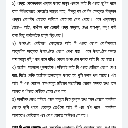
১) খাদ্য: কেনেধৰণৰ খাদ্যৰ ফলত মানুহ এজনে আই বি এছত ভুগিব পাৰে
তাক নিশ্চিতভাৱে কোৱাটো সম্ভৱ নহয়, কিন্তু বহু ৰোগীৰ ক্ষেত্ৰত কিছুমান
খাদ্যই ৰোগবিধ হোৱাত অৰিহণা যোগোৱা দেখা গৈছে। এনে খাদ্যসমূহ
হৈছে— আটা, গাখীৰৰ পৰা তৈয়াৰী খাদ্য সম্ভাৰ, টেঙা ফল-মূল, বন্ধা কবি
তথা কিছু কার্বনেটেড ছফ্‌ফ্ট ড্রিংকছ |
২) উৎকণ্ঠা: বেছিভাগ ক্ষেত্ৰতে আই বি এছত ভোগা ৰোগীসকলে
অত্যধিক মাত্ৰাত উৎকণ্ঠাত ভোগা দেখা যায় ৷ এনে উৎকণ্ঠাৰ ফলত
লক্ষণসমূহ বৃদ্ধি পাব পাৰে যদিও কেৱল উৎকণ্ঠাৰ ফলত আই বি এছ নহয়।
৩) হর্মোন: সচৰাচৰ পুৰুষতকৈ ৷ মহিলাই আই বি এছত বেছিকৈ ভোগা দেখা
যায়, যিটো নেকি হৰ্মোনৰ তাৰতম্যৰ ফলত হয় বুলি ভবাৰ থল আছে। এই
আই বি এছ বেমাৰৰ লক্ষণসমূহ মহিলাৰ মাহেকীয়া হোৱাৰ সময়ত তথা তাৰ
আগত বা পিছত বেছিকৈ হোৱা দেখা যায়।
৪) মানসিক ৰোগ: যদিহে এজন মানুহে ডিপ্রেশ্যন তথা আন কোনো মানসিক
ৰোগত ভুগি থাকে তেন্তে তেওঁৰো আই বি এছ হ’ব পাৰে। মানসিক
আঘাতেও কেতিয়াবা এই ৰোগ হোৱাত অৰিহণা যোগায়।
আই বি এছৰ প্ৰকাৰঃ
এই বেমাৰবিধ প্রধানতঃ তিনি প্ৰকাৰৰ হোৱা দেখা যায়