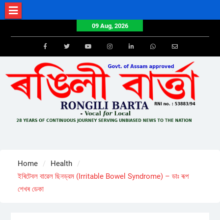
Skip
to
09 Aug, 2026
content
Facebook
Twitter
Youtube
Instagram
LinkedIn
Whatsapp
Email
Home
Health
ইৰিটেবল বাৱেল ছিনড্রম (Irritable Bowel Syndrome) – ডাঃ ৰূপ
শেখৰ ডেকা