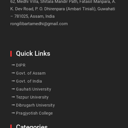
62, Medhi Villa, Shitala Mandir Path, Fatasil Manpara, A.
K. Dev Road, P. O. Dhirenpara (Ambari Tiniali), Guwahati
– 781025, Assam, India
rongilibartamedhi@gmail.com
Quick Links
DIPR
Govt. of Assam
Govt. of India
Gauhati University
Tezpur University
Dibrugarh University
Pragjyotish College
Categories