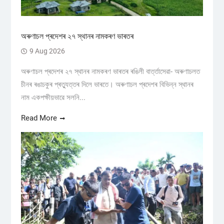
অৰুণাচল প্ৰদেশৰ ২৭ স্থানৰ নামকৰণ ভাৰতৰ
9 Aug 2026
অৰুণাচল প্ৰদেশৰ ২৭ স্থানৰ নামকৰণ ভাৰতৰ ৰঙিলী বাৰ্ত্তাসেৱা- অৰুণাচলত
চীনৰ ৰঙাচকুৰ প্ৰত্যুত্তৰ দিলে ভাৰতে। অৰুণাচল প্ৰদেশৰ বিভিন্ন স্থানৰ
নাম একপক্ষীয়ভাৱে সলনি...
Read More