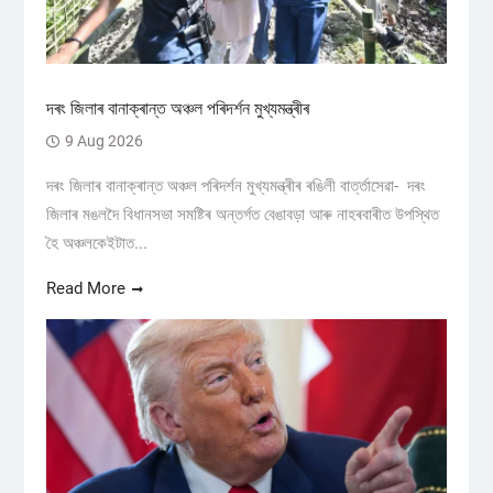
দৰং জিলাৰ বানাক্ৰান্ত অঞ্চল পৰিদৰ্শন মুখ্যমন্ত্ৰীৰ
9 Aug 2026
দৰং জিলাৰ বানাক্ৰান্ত অঞ্চল পৰিদৰ্শন মুখ্যমন্ত্ৰীৰ ৰঙিলী বাৰ্ত্তাসেৱা- দৰং
জিলাৰ মঙলদৈ বিধানসভা সমষ্টিৰ অন্তৰ্গত বেঙাবড়া আৰু নাহৰবাৰীত উপস্থিত
হৈ অঞ্চলকেইটাত...
Read More