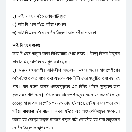
–
১) আই বি এছৰ স’তে কোষ্ঠকাঠিন্যতা
২) আই বি এছৰ স’তে পনীয়া পায়খানা
৩) আই বি এছৰ স’তে কোষ্ঠকাঠিন্যতা আৰু পনীয়া পায়খানা।
আই বি এছৰ কাৰণঃ
আই বি এছৰ প্রকৃত কাৰণ নিশ্চিতভাৱে পোৱা নাযায়। কিন্তু বিশেষ কিছুমান
কাৰণত এই ৰোগবিধ হয় বুলি ভবা হৈছে।
১) অন্ত্ৰৰ মাংসপেশীৰ অনিয়মীয়া সংকোচন আমাৰ অন্ত্ৰৰ মাংসপেশীবোৰ
কেইবাটাও তৰপত থাকে তথা এইবোৰ এক নিৰ্দিষ্টভাৱে সংকুচিত তথা বহল হৈ
পৰে। যাৰ ফলত আমাৰ খাদ্যবস্তুবোৰ এক নির্দিষ্ট গতিৰে ক্ষুদ্রান্ত্ৰ তথা
বৃহদান্ত্ৰৰে গতি কৰে। যদিহে এই মাংসপেশীসমূহৰ সংকোচন অত্যাধিক হয়
তেন্তে মানুহ এজনৰ পেটত প্ৰচণ্ড গেছ হ’ব পাৰে, পেট ফুলি যাব পাৰে তথা
পনীয়া পায়খানা হ’ব পাৰে। অথবা যদিহে এই মাংসপেশীসমূহৰ সংকোচন
কমকৈ হয় তেন্তে অন্ত্ৰৰ মাজেৰে খাদ্যৰ গতি লেহেমীয়া হয় তথা মানুহজনে
কোষ্ঠকাঠিন্যতাত ভুগিব পাৰে৷