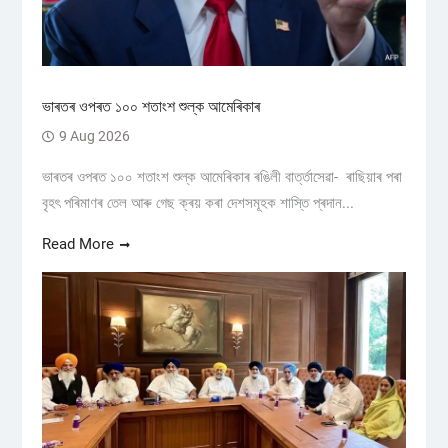
ভাৰতৰ ওপৰত ১০০ শতাংশ শুল্ক আমেৰিকাৰ
9 Aug 2026
ভাৰতৰ ওপৰত ১০০ শতাংশ শুল্ক আমেৰিকাৰ ৰঙিলী বাৰ্ত্তাসেৱা- ৰাছিয়াৰ পৰা
বৃহৎ পৰিমাণৰ তেল আৰু গেছ ক্ৰয় কৰা দেশসমূহক শাস্তি প্ৰদান...
Read More