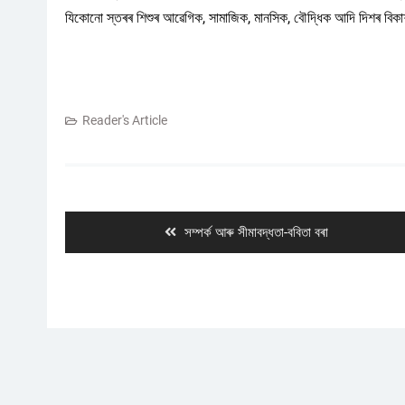
যিকোনো স্তৰৰ শিশুৰ আৱেগিক, সামাজিক, মানসিক, বৌদ্ধিক আদি দিশৰ বিকা
Reader's Article
Post
navigation
Previous
সম্পৰ্ক আৰু সীমাবদ্ধতা-ববিতা বৰা
post: