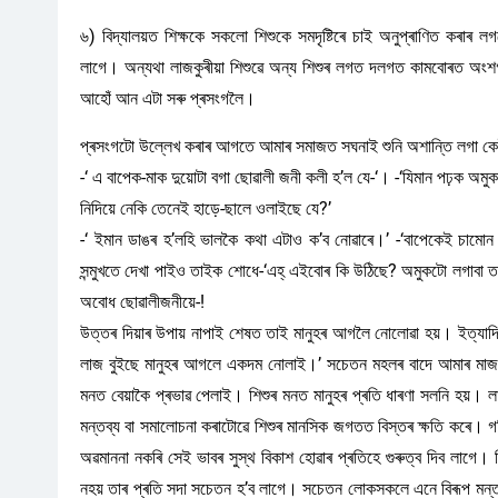
৬) বিদ্যালয়ত শিক্ষকে সকলো শিশুকে সমদৃষ্টিৰে চাই অনুপ্ৰাণিত কৰাৰ লগ
লাগে। অন্যথা লাজকুৰীয়া শিশুৱে অন্য শিশুৰ লগত দলগত কামবোৰত অংশ
আহোঁ আন এটা সৰু প্ৰসংগলৈ।
প্ৰসংগটো উল্লেখ কৰাৰ আগতে আমাৰ সমাজত সঘনাই শুনি অশান্তি লগা কেইটা
-‘ এ বাপেক-মাক দুয়োটা বগা ছোৱালী জনী কলী হ’ল যে-‘। -‘যিমান পঢ়ক 
নিদিয়ে নেকি তেনেই হাড়ে-ছালে ওলাইছে যে?’
-‘ ইমান ডাঙৰ হ’লহি ভালকৈ কথা এটাও ক’ব নোৱাৰে।’ -‘বাপেকেই চামো
সন্মুখতে দেখা পাইও তাইক শোধে-‘এহ্ এইবোৰ কি উঠিছে? অমুকটো লগাবা তম
অবোধ ছোৱালীজনীয়ে-!
উত্তৰ দিয়াৰ উপায় নাপাই শেষত তাই মানুহৰ আগলৈ নোলোৱা হয়। ইত্যাদি অ
লাজ বুইছে মানুহৰ আগলে একদম নোলাই।’ সচেতন মহলৰ বাদে আমাৰ মাজৰে
মনত বেয়াকৈ প্ৰভাৱ পেলাই। শিশুৰ মনত মানুহৰ প্ৰতি ধাৰণা সলনি হয়। লাজ
মন্তব্য বা সমালোচনা কৰাটোৱে শিশুৰ মানসিক জগতত বিস্তৰ ক্ষতি কৰে। গতিক
অৱমাননা নকৰি সেই ভাবৰ সুস্থ বিকাশ হোৱাৰ প্ৰতিহে গুৰুত্ব দিব লাগে।
নহয় তাৰ প্ৰতি সদা সচেতন হ’ব লাগে। সচেতন লোকসকলে এনে বিৰূপ মন্তব্য 