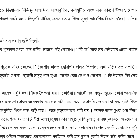
তে বিদ্যালয়ৰ বিভিন্ন সামাজিক, সাংস্কৃতিক, কাৰ্যসূচীত অংশ লবৰ কাৰণে উৎসাহ যোগাব
গ্ৰহণ নকৰি সদায় পিছপৰি থাকিব, ফলত তেনে শিশুৰ সুস্থ আৱেগিক বিকাশ ন’হব। এতিয়া
মান প্ৰশ্ন তুলি দিলোঁ-
অমুকৰ পুতেকৰ লগত ফেৰ মাৰিব নোৱাৰে দেই কোনেও।’-‘কি অ’তোক মাৰ-দেউতাৰে একো খাবলৈ
ন পুতেক ন’হব কেলেই।’ কৈশোৰ কালত ছোৱালীৰ গালত পিম্পলচ্ এটা উঠিও তত্ নাপাই।
ুকটো লগাবা, ছোৱালী মানুহ গাল দুখন তেনেই বেয়া হৈ গ’ল দেখোন-।’ কি উত্তৰ দিব সেই
লেখ এবুৰি কথা শিশুক লৈ শুনা যায়। কেতিয়াবা আকৌ বহু পিতৃ-মাতৃয়েও কোৱা শুনো-‘বৰ
 একাংশ লোকৰ এনেধৰণৰ নকলেও চলি যোৱা বহুত অলাগতিয়াল কথা বা মন্তব্যই শিশুৰ
কুৰীয়া শিশুৰ লাজ বাঢ়ি যায়। আত্মপ্ৰত্যয়ৰ ভাব কমি যায়। বয়স্ক জনৰ মুখত শুনা বিৰূপ
ে,শিশুৰ মনত গঢ়ি উঠা আত্মপ্ৰত্যয়ৰ ভাব সম্বন্ধে পিতৃ-মাতৃ বা বয়স্কসকলে অৱহেলা বা
 শিশুৰ কোমল মনত যাতে বয়স্কসকলৰ কথা বা কামে কোনোধৰণৰ পলায়নবাদী মনোভাবৰ সৃষ্টি
শুনিলে স্পষ্টভাৱে তেনেলোকক প্ৰতিবাদ কৰি তাৰ কুফল বুজাই দিয়াৰ চেষ্টা কৰিব লাগে।