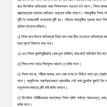
বাবে বিশেষকৈ অভিভাৱক আৰু শিক্ষকসকল সচেতন হ’ব লাগে। শিশুৰ কামক স
আত্মপ্ৰত্যয়ৰ ধাৰণাক কেতিয়াও অৱহেলা কৰিব নালাগে। লাজকুৰীয়া শিশুৰ 
সৃষ্টি হৈ পলায়নবাদী মনোভাবৰ সৃষ্টি হয়। গতিকে লাজকুৰীয়া স্বভাৱ যাত
দুটামান উল্লেখ কৰিলো।
১) শিশুৰ বাবে যিদৰে অতিমাত্ৰা নিয়ম ভাল নহয় ঠিক তেনেদৰে অতিমাত্ৰা 
স্বত:স্ফূৰ্ত বিকাশত বাধা পৰে।
২) এনে শিশুক মুকলিমুৰীয়াকৈ খেলা-ধূলা কৰিবলৈ, কথা-বাৰ্তা পাতিবলৈ দিব লা
৩) শিশুৰ লগত সদায় শিশুসূলভ আচৰণ হে কৰিব লাগে।
৪) শিশুৰ গাৰ ৰং, শৰীৰৰ আকাৰ, ভাল বেয়া গুণক লৈ সিহঁতে মনত দুখ পোৱ
লাগে। আকৃতিগত প্ৰাৰ্থক্যবোৰযে স্বাভাৱিক সেই কথা সুন্দৰকৈ বুজাই দিব 
অনুশাসনৰ মাজতো বন্দী কৰি ৰাখিব নালাগে।
৫) বিশেষকৈ শাৰিৰীকভাৱে বাধাগ্ৰস্ত শিশুৰ প্ৰতি পৰ্যাপ্ত আদৰ-যত্ন, মৰ
কৰিব লাগে।