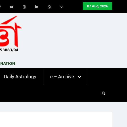
07 Aug, 2026
ook
Twitter
Youtube
Instagram
LinkedIn
Whatsapp
Email
Daily Astrology
e – Archive