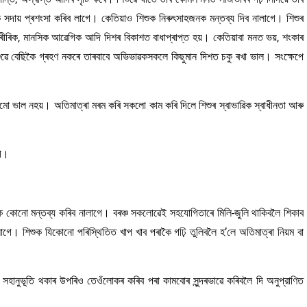
দায় প্ৰশংসা কৰিব লাগে। কেতিয়াও শিশুক নিৰুৎসাহজনক মন্তব্য দিব নালাগে। শিশুৰ
শাৰীৰিক, মানসিক আৱেগিক আদি দিশৰ বিকাশত বাধাপ্ৰাপ্ত হয়। কেতিয়াবা মনত ভয়, শংকাৰ
ে শিশুৱে বেছিকৈ গ্ৰহণ নকৰে তাৰবাবে অভিভাৱকসকলে কিছুমান দিশত চকু ৰখা ভাল। সংক্ষেপে
মৰমো ভাল নহয়। অতিমাত্ৰা মৰম কৰি সকলো কাম কৰি দিলে শিশুৰ স্বাভাৱিক স্বাধীনতা আৰু
গে।
াকৈ কোনো মন্তব্য কৰিব নালাগে। বৰঞ্চ সকলোৱেই সহযোগিতাৰে মিলি-জুলি থাকিবলৈ শিকাব
লাগে। শিশুক যিকোনো পৰিস্থিতিত খাপ খাব পৰাকৈ গঢ়ি তুলিবলৈ হ’লে অতিমাত্ৰা নিয়ম বা
ম, সহানুভূতি থকাৰ উপৰিও তেওঁলোকৰ কৰিব পৰা কামবোৰ সুন্দৰভাৱে কৰিবলৈ দি অনুপ্রাণিত