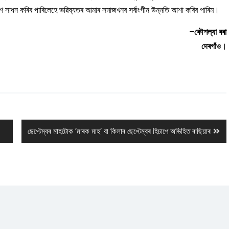
শ সাধন কৰিব পাৰিলেহে ভৱিষ্যতৰ আমাৰ সমাজখনৰ সৰ্বাংগীন উন্নতি আশা কৰিব পাৰিম।
–কৌশল্যা বৰা
দেৰগাঁও।
Next
ছেপ্টেম্বৰ মাহটোক ‘মাৰক মাহ’ বা কিলাৰ ছেপ্টেম্বৰ হিচাপে অভিহিত ৰাছিয়াৰ
post: