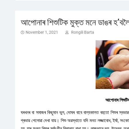
আপোনাৰ শিশুটিক মুক্ত মনে ডাঙৰ হ’বলৈ
November 1, 2021
Rongili Barta
আপোনাৰ শিশুটিক
ঘৰখনৰ বা সমাজৰ কিছুমান ভুল, দোষৰ বাবে বাল্যকালত বহুতো শিশুৰ স্বভাৱত 
প্ৰভাৱ পেলোৱা দেখা যায়। শিশু অৱস্থাতে যদি মনত লজ্জাবোধ, ইৰ্ষা, সংকোচভা
হয়, যাৰ ফলত শিশুৰ সৰ্বাংগীন বিকাশত বাধা হয়। লাজভাবে ভয়, উদ্বেগ, অ